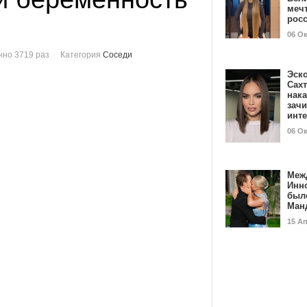
мечт
рос
06 О
но 3719 раз
Категория
Соседи
Эск
Сах
нак
зач
инт
06 О
Меж
Инн
был
Ман
15 А