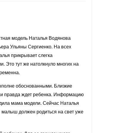
стная модель
Наталья Водянова
ьера Ульяны Сергиенко. На всех
алья прикрывает слегка
. Это тут же натолкнуло многих на
ременна
.
вполне обоснованными. Близкие
 и правда
ждет ребенка
. Информацию
дила мама модели. Сейчас Наталья
, малыш должен родиться на свет уже