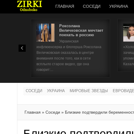
ГЛАВНАЯ
СОСЕДИ
УКРАИНА
Роксолана
Величковская мечтает
поехать в россию
Украинская
инфлюенсерка и блогерша Роксолана
«Холо
Величковская оказалась в центре
зачищ
внимания после того, как в сети
упоми
всплыло старое видео, где она
Казал
говорит:...
СОСЕДИ
УКРАИНА
МИРОВЫЕ ЗВЕЗДЫ
ЕВРОВИД
Главная
»
Соседи
»
Близкие подтвердили беременнос
Близкие подтвердил