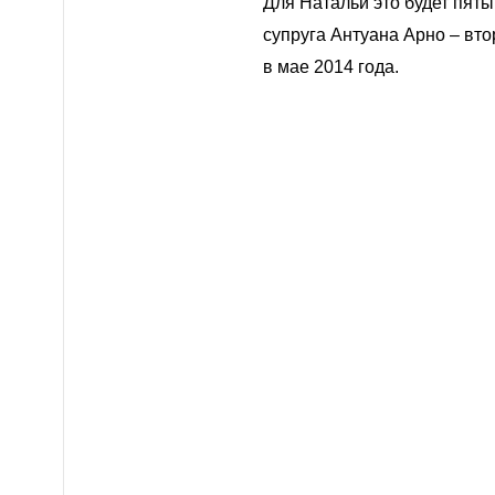
Для Натальи это будет пяты
супруга Антуана Арно – вт
в мае 2014 года.