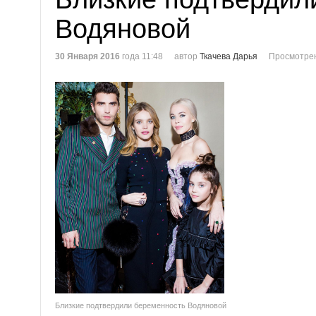
Водяновой
30 Января 2016
года 11:48
автор
Ткачева Дарья
Просмотрен
Близкие подтвердили беременность Водяновой