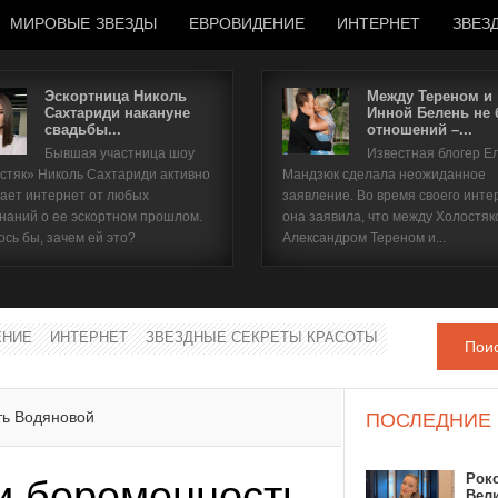
МИРОВЫЕ ЗВЕЗДЫ
ЕВРОВИДЕНИЕ
ИНТЕРНЕТ
ЗВЕЗ
Эскортница Николь
Между Тереном и
Сахтариди накануне
Инной Белень не
свадьбы...
отношений –...
Имя пользователя
Бывшая участница шоу
Известная блогер Е
стяк» Николь Сахтариди активно
Мандзюк сделала неожиданное
Пароль
ает интернет от любых
заявление. Во время своего инте
наний о ее эскортном прошлом.
она заявила, что между Холостяк
ось бы, зачем ей это?
Александром Тереном и...
запомнить
ЕНИЕ
ИНТЕРНЕТ
ЗВЕЗДНЫЕ СЕКРЕТЫ КРАСОТЫ
Пои
Забыли пароль?
Забыли имя пользователя?
ть Водяновой
ПОСЛЕДНИЕ
Рок
и беременность
Вел