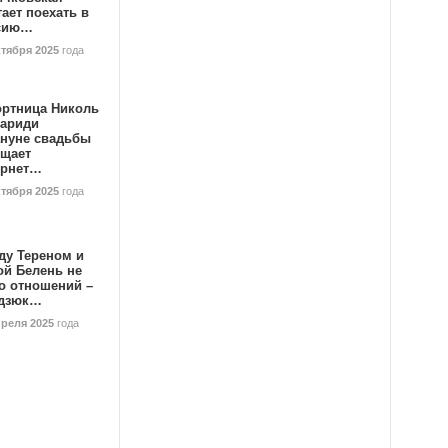
ает поехать в
сию…
ктября 2025
года
ортница Николь
тариди
ануне свадьбы
ищает
ернет…
ктября 2025
года
ду Тереном и
ой Белень не
о отношений –
дзюк…
преля 2025
года