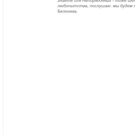
знаете для Непорядочных - тоже ше
любопытства, послушаю. мы будем 
Белоника.