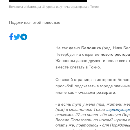
Белоника и Матильда Шнурова ищут очаги разврата в Токио
Поделиться этой новостью:
Не так давно
Белоника
(ред. Ника Бел
Петербург на открытие
нового рестор
Женщины давно дружат и после всех
вместе слетать в Токио.
Со своей страницы в интернете Белон
просьбой подсказать в городе злачные
иначе как –
очагами разврата
.
«
а есть тут у меня (тм) жители ме
(тм) в мегаполисе Токио
#грязнуюгр
окажемся 27-го числа. где могут П
Весело Поплясать по ночам? нужны 
опять же, повторюсь - для Порядочн