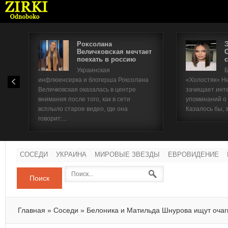
Роксолана
Величковская мечтает
поехать в россию
с
Имя п
Украинская
Б
инфлюенсерка и блогерша Роксолана
«Холостяк» Н
Паро
Величковская оказалась в центре
зачищает инт
внимания после того, как в сети
упоминаний о
всплыло старое видео, где она
Казалось бы, 
говорит:...
СОСЕДИ
УКРАИНА
МИРОВЫЕ ЗВЕЗДЫ
ЕВРОВИДЕНИЕ
Поиск
Главная
»
Соседи
»
Белоника и Матильда Шнурова ищут очаги