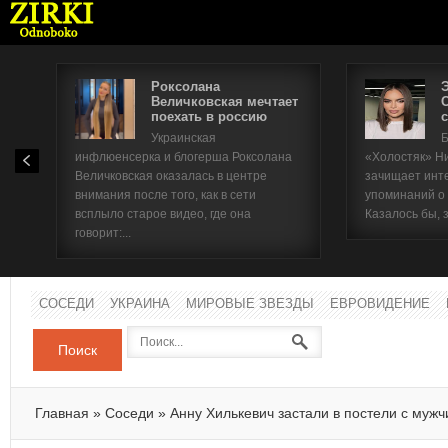
Роксолана
Величковская мечтает
поехать в россию
с
Имя п
Украинская
Б
инфлюенсерка и блогерша Роксолана
«Холостяк» Н
Паро
Величковская оказалась в центре
зачищает инт
внимания после того, как в сети
упоминаний о
всплыло старое видео, где она
Казалось бы, 
говорит:...
СОСЕДИ
УКРАИНА
МИРОВЫЕ ЗВЕЗДЫ
ЕВРОВИДЕНИЕ
Поиск
Главная
»
Соседи
»
Анну Хилькевич застали в постели с муж