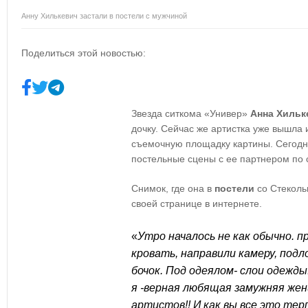
Анну Хилькевич застали в постели с мужчиной
Поделиться этой новостью:
Звезда ситкома «Универ»
Анна Хильк
дочку. Сейчас же артистка уже вышла 
съемочную площадку картины. Сегодн
постельные сцены с ее партнером по 
Снимок, где она в
постели
со Стеколь
своей странице в интернете.
«
Утро началось не как обычно
.
п
кровать, направили камеру, под
бочок. Под одеялом- слои одежды
я -верная любящая замужняя жен
артистов!! И как вы все это те