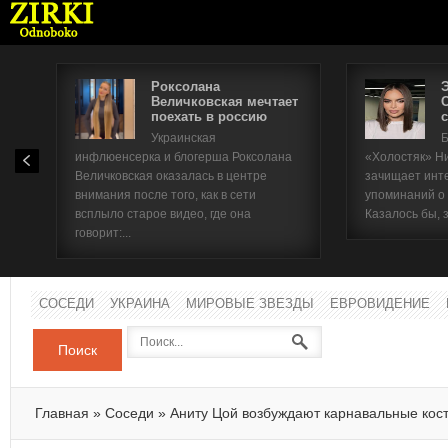
Роксолана
Величковская мечтает
поехать в россию
с
Имя п
Украинская
Б
инфлюенсерка и блогерша Роксолана
«Холостяк» Н
Паро
Величковская оказалась в центре
зачищает инт
внимания после того, как в сети
упоминаний о
всплыло старое видео, где она
Казалось бы, 
говорит:...
СОСЕДИ
УКРАИНА
МИРОВЫЕ ЗВЕЗДЫ
ЕВРОВИДЕНИЕ
Поиск
Главная
»
Соседи
»
Аниту Цой возбуждают карнавальные ко