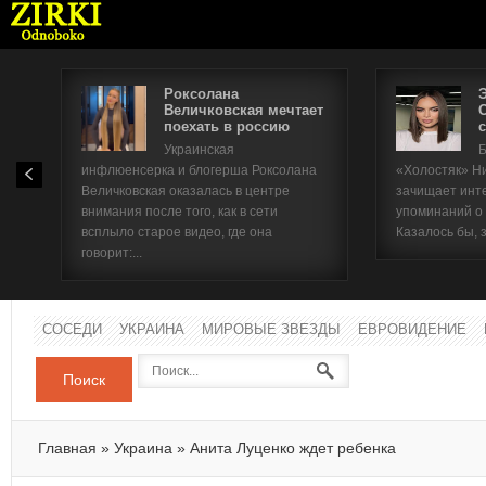
Роксолана
Величковская мечтает
поехать в россию
с
Имя п
Украинская
Б
инфлюенсерка и блогерша Роксолана
«Холостяк» Н
Паро
Величковская оказалась в центре
зачищает инт
внимания после того, как в сети
упоминаний о
всплыло старое видео, где она
Казалось бы, 
говорит:...
СОСЕДИ
УКРАИНА
МИРОВЫЕ ЗВЕЗДЫ
ЕВРОВИДЕНИЕ
Поиск
Главная
»
Украина
»
Анита Луценко ждет ребенка