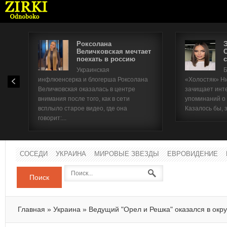
Роксолана
Величковская мечтает
поехать в россию
с
Имя п
Украинская
Б
инфлюенсерка и блогерша Роксолана
«Холостяк» Н
Паро
Величковская оказалась в центре
зачищает инт
внимания после того, как в сети
упоминаний о
всплыло старое видео, где она
Казалось бы, 
говорит:...
СОСЕДИ
УКРАИНА
МИРОВЫЕ ЗВЕЗДЫ
ЕВРОВИДЕНИЕ
Поиск
Главная
»
Украина
»
Ведущий "Орел и Решка" оказался в окр