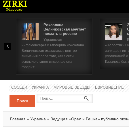
Роксолана
Величковская мечтает
поехать в россию
с
Имя п
Украинская
Б
инфлюенсерка и блогерша Роксолана
«Холостяк» Н
Паро
Величковская оказалась в центре
зачищает инт
внимания после того, как в сети
упоминаний о
всплыло старое видео, где она
Казалось бы, 
говорит:...
СОСЕДИ
УКРАИНА
МИРОВЫЕ ЗВЕЗДЫ
ЕВРОВИДЕНИЕ
Поиск
Главная
»
Украина
»
Ведущая «Орел и Решка» публично око