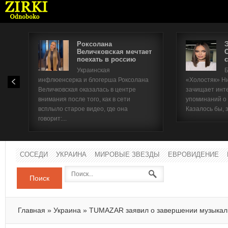
Роксолана
Величковская мечтает
поехать в россию
с
Имя п
Украинская
Б
инфлюенсерка и блогерша Роксолана
«Холостяк» Н
Паро
Величковская оказалась в центре
зачищает инт
внимания после того, как в сети
упоминаний о
всплыло старое видео, где она
Казалось бы, 
говорит:...
СОСЕДИ
УКРАИНА
МИРОВЫЕ ЗВЕЗДЫ
ЕВРОВИДЕНИЕ
Поиск
Главная
»
Украина
»
TUMAZAR заявил о завершении музыкал