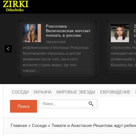
Роксолана
Величковская мечтает
поехать в россию
с
Имя п
Украинская
Б
инфлюенсерка и блогерша Роксолана
«Холостяк» Н
Паро
Величковская оказалась в центре
зачищает инт
внимания после того, как в сети
упоминаний о
всплыло старое видео, где она
Казалось бы, 
говорит:...
СОСЕДИ
УКРАИНА
МИРОВЫЕ ЗВЕЗДЫ
ЕВРОВИДЕНИЕ
Поиск
Главная
»
Соседи
»
Тимати и Анастасия Решетова ждут ребе