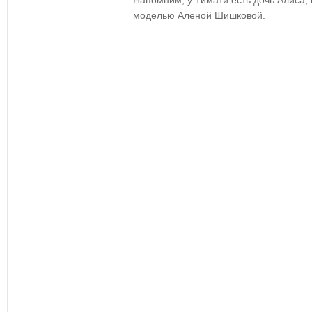
Напомним, у Тимати есть дочь Алиса,
моделью Аленой Шишковой.