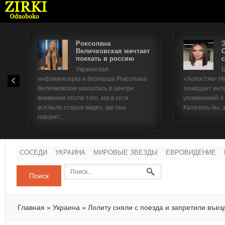
Роксолана
Величковская мечтает
поехать в россию
с
Имя п
Украинская
Б
инфлюенсерка и блогерша Роксолана
«Холостяк» Н
Паро
Величковская оказалась в центре
зачищает инт
внимания после того, как в сети
упоминаний о
всплыло старое видео, где она
Казалось бы, 
говорит:...
СОСЕДИ
УКРАИНА
МИРОВЫЕ ЗВЕЗДЫ
ЕВРОВИДЕНИЕ
Поиск
Главная
»
Украина
»
Лолиту сняли с поезда и запретили въез