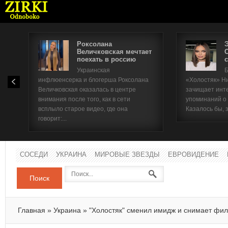
Роксолана
Величковская мечтает
поехать в россию
с
Имя п
Украинская
Б
инфлюенсерка и блогерша Роксолана
«Холостяк» Н
Паро
Величковская оказалась в центре
зачищает инт
внимания после того, как в сети
упоминаний о
всплыло старое видео, где она
Казалось бы, 
говорит:...
СОСЕДИ
УКРАИНА
МИРОВЫЕ ЗВЕЗДЫ
ЕВРОВИДЕНИЕ
Поиск
Главная
»
Украина
»
"Холостяк" сменил имидж и снимает фи