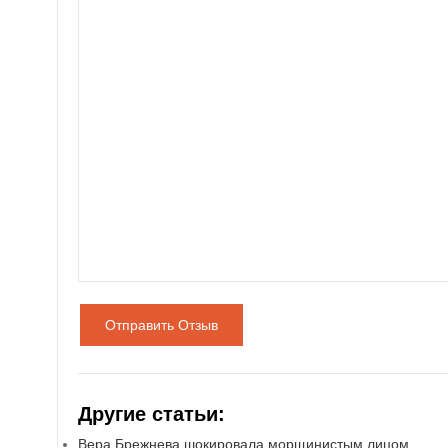
Отправить Отзыв
Другие статьи:
Вера Брежнева шокировала морщинистым лицом