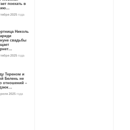
ает поехать в
сию…
ктября 2025
года
ортница Николь
тариди
ануне свадьбы
ищает
ернет…
ктября 2025
года
ду Тереном и
ой Белень не
о отношений –
дзюк…
преля 2025
года