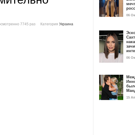
мечт
рос
06 О
смотренно 7745 раз
Категория
Украина
Эск
Сах
нак
зач
инт
06 О
Меж
Инн
был
Ман
15 А