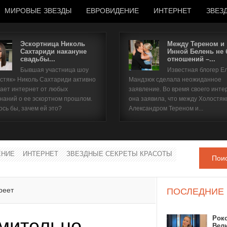
МИРОВЫЕ ЗВЕЗДЫ
ЕВРОВИДЕНИЕ
ИНТЕРНЕТ
ЗВЕЗ
Эскортница Николь
Между Тереном и
Сахтариди накануне
Инной Белень не
свадьбы...
отношений –...
Имя пользователя
Бывшая участница шоу
Известная блогер Е
стяк» Николь Сахтариди активно
Мандзюк сделала неожиданное
Пароль
ает интернет от любых
заявление. Во время своего инте
наний о ее эскортном прошлом.
она заявила, что между Холостяк
ось бы, зачем ей это?
Александром Тереном и...
запомнить
ЕНИЕ
ИНТЕРНЕТ
ЗВЕЗДНЫЕ СЕКРЕТЫ КРАСОТЫ
Пои
Забыли пароль?
Забыли имя пользователя?
реет
ПОСЛЕДНИЕ
Рок
мительно
Вел