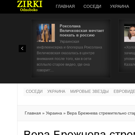
ГЛАВНАЯ
СОСЕДИ
УКРАИНА
Роксолана
Величковская мечтает
поехать в россию
Украинская
инфлюенсерка и блогерша Роксолана
«Холо
Величковская оказалась в центре
зачищ
внимания после того, как в сети
упоми
всплыло старое видео, где она
Казал
говорит:...
СОСЕДИ
УКРАИНА
МИРОВЫЕ ЗВЕЗДЫ
ЕВРОВИД
Главная
»
Украина
»
Вера Брежнева стремительно ста
Вера Брежнева стре