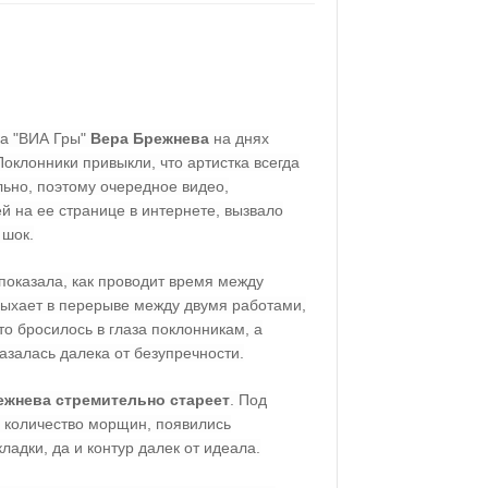
ка "ВИА Гры"
Вера Брежнева
на днях
Поклонники привыкли, что артистка всегда
ьно, поэтому очередное видео,
 на ее странице в интернете, вызвало
 шок.
показала, как проводит время между
тдыхает в перерыве между двумя работами,
то бросилось в глаза поклонникам, а
азалась далека от безупречности.
ежнева стремительно стареет
. Под
 количество морщин, появились
адки, да и контур далек от идеала.