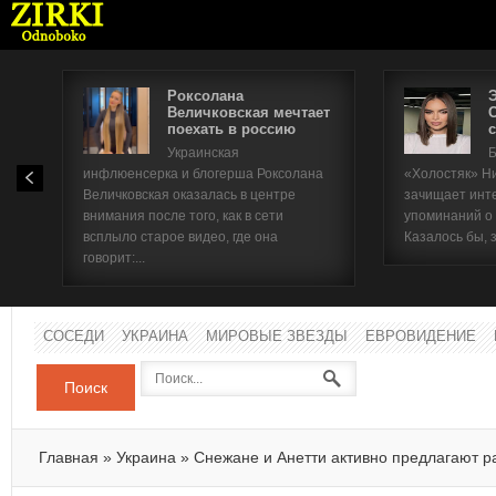
Роксолана
Величковская мечтает
поехать в россию
с
Имя п
Украинская
Б
инфлюенсерка и блогерша Роксолана
«Холостяк» Н
Паро
Величковская оказалась в центре
зачищает инт
внимания после того, как в сети
упоминаний о
всплыло старое видео, где она
Казалось бы, 
говорит:...
СОСЕДИ
УКРАИНА
МИРОВЫЕ ЗВЕЗДЫ
ЕВРОВИДЕНИЕ
Поиск
Главная
»
Украина
»
Снежане и Анетти активно предлагают р