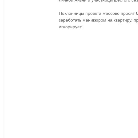
личной жизни и участницы шестого се
Поклонницы проекта массово просят
заработать маникюром на квартиру, 
игнорирует.