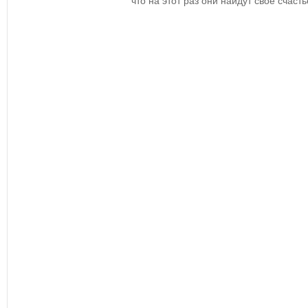
что на этот раз они найдут свое счаст