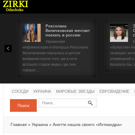
Роксолана
Величковская мечтает
поехать в россию
с
Имя п
Украинская
Б
инфлюенсерка и блогерша Роксолана
«Холостяк» Н
Паро
Величковская оказалась в центре
зачищает инт
внимания после того, как в сети
упоминаний о
всплыло старое видео, где она
Казалось бы, 
говорит:...
СОСЕДИ
УКРАИНА
МИРОВЫЕ ЗВЕЗДЫ
ЕВРОВИДЕНИЕ
Поиск
Главная
»
Украина
»
Анетти нашла своего «Ихтиандра»